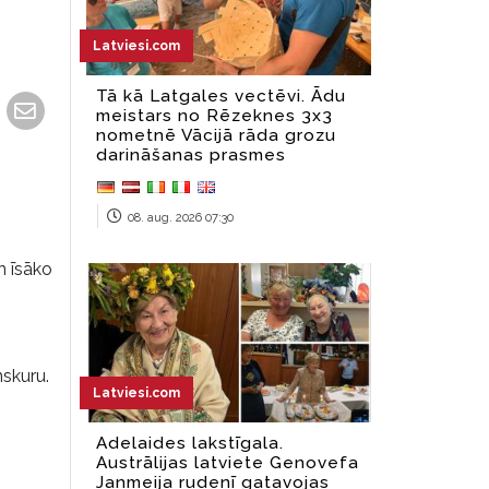
Latviesi.com
Tā kā Latgales vectēvi. Ādu
meistars no Rēzeknes 3x3
nometnē Vācijā rāda grozu
darināšanas prasmes
08. aug. 2026 07:30
n īsāko
nskuru.
Latviesi.com
Adelaides lakstīgala.
Austrālijas latviete Genovefa
Janmeija rudenī gatavojas