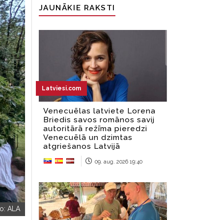
JAUNĀKIE RAKSTI
Latviesi.com
Venecuēlas latviete Lorena
Briedis savos romānos savij
autoritārā režīma pieredzi
Venecuēlā un dzimtas
atgriešanos Latvijā
09. aug. 2026 19:40
to:
ALA