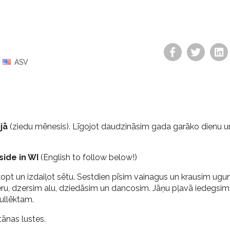
6
ASV
jā
(ziedu mēnesis).
Līgojot daudzināsim gada garāko dienu u
side in WI
(English to follow below!)
kopt un izdaiļot sētu. Sestdien pīsim vainagus un krausim ugu
ieru, dzersim alu, dziedāsim un dancosim. Jāņu pļavā iedegsim
aullēktam.
ānas lustes.