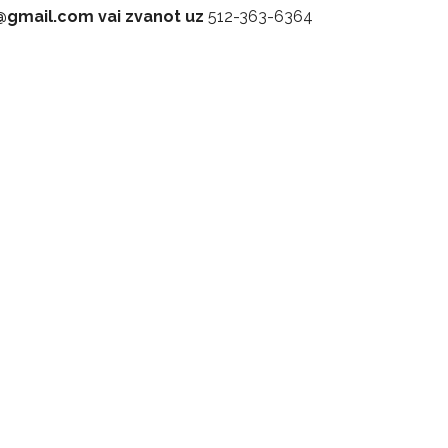
a@gmail.com vai zvanot uz
512-363-6364
 vietas.
bā)
ra svinībām
ēžu kurpes), gumijas zābakus?
alus, brokastis) -
$50, bērniem
2-15 g.v. -
$15
,
jauniešiem
16 