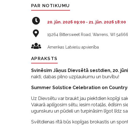
PAR NOTIKUMU
20. jūn. 2026 09:00
-
21. jūn. 2026 18:00
19264 Bittersweet Road, Warrens, WI 5466
Amerikas Latviešu apvienība
APRAKSTS
Svinēsim Jāņus Dievsētā sestdien, 20. jūni
nakti, dabas pilno uzplaukumu un burvību!
Summer Solstice Celebration on Country
Uz Dievsētu var braukt jau piektdien kopīgi sa
Vakarā aplīgosim sētu, iesim rotaļās, ēdīsim s
ugunskuru un pūdeli un turpināsim līgot līdz s
Svētdienas rītā būs kopīgas brokastis un spont