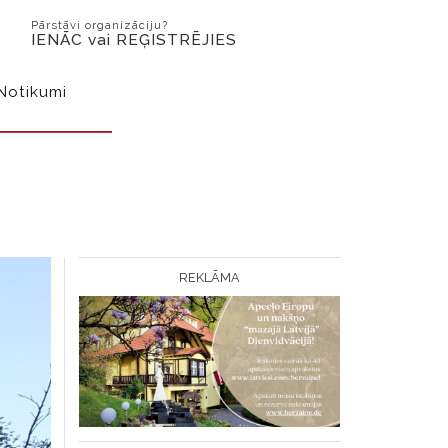
Pārstāvi organizāciju?
IENĀC vai REĢISTRĒJIES
Notikumi
REKLĀMA