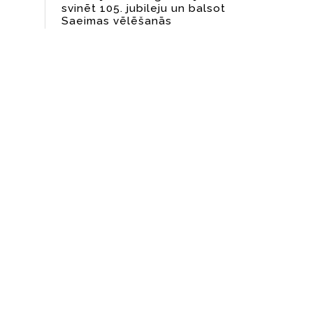
svinēt 105. jubileju un balsot
Saeimas vēlēšanās
06. aug. 2026 21:00
Latviesi.com
Kas jāuzzina no Saeimas
vēlēšanu kandidātiem?
Diasporas organizāciju un
- 24 g.
kopienu pārstāvju aptauja
06. aug. 2026 10:11