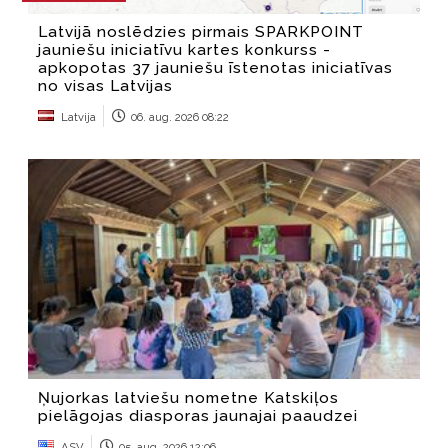
Latvijā noslēdzies pirmais SPARKPOINT
jauniešu iniciatīvu kartes konkurss -
apkopotas 37 jauniešu īstenotas iniciatīvas
no visas Latvijas
Latvija
06. aug. 2026 08:22
Ņujorkas latviešu nometne Katskiļos
pielāgojas diasporas jaunajai paaudzei
ASV
05. aug. 2026 12:06