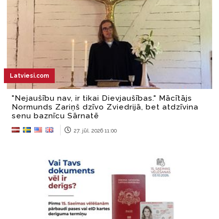
Latviesi.com
"Nejaušību nav, ir tikai Dievjaušības." Mācītājs
Normunds Zariņš dzīvo Zviedrijā, bet atdzīvina
senu baznīcu Sārnatē
27. jūl. 2026 11:00