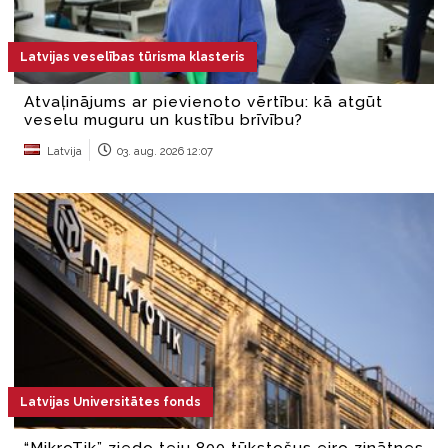
Latvijas veselības tūrisma klasteris
Atvaļinājums ar pievienoto vērtību: kā atgūt
veselu muguru un kustību brīvību?
Latvija
03. aug. 2026 12:07
Latvijas Universitātes fonds
“MikroTik” ziedo teju 800 tūkstošus eiro zinātnes