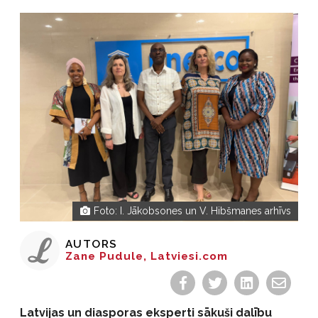
Foto:
I. Jākobsones un V. Hibšmanes arhīvs
AUTORS
Zane Pudule, Latviesi.com
Latvijas un diasporas eksperti sākuši dalību