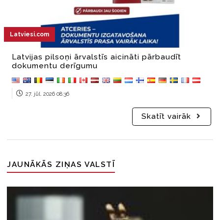
Latviesi.com
Latvijas pilsoņi ārvalstīs aicināti pārbaudīt
dokumentu derīgumu
27. jūl. 2026 08:36
Skatīt vairāk
JAUNĀKĀS ZIŅAS VALSTĪ