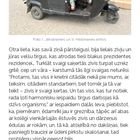
Foto: I. Jākobsones un V. Hibšmanes arhīvs.
Otra lieta, kas savā ziņā pārsteigusi, bija lielais zivju un
jūras velšu tirgus, kas atrodas tieši blakus prezidentes
rezidencei… Turklāt svaigi saķertās zivis turpat uzreiz
grilē, cep un vāra – karstumā tās ilgi svaigas neturēsi.
“Protams, tas viss ir krietni citādāk nekā pie mums, ar,
teiksim, citādiem standartiem, bet tomēr, ja tā var
teikt – zivis ir svaigi ķertas. Un tas viss, kas tur notiek,
rada ļoti harmonisku iespaidu, tirgus darbojas kā
dzīvs organisms,” ar iespaidiem dalās Ieva, piebilstot,
ka, piemēram, ēdamrīki jau ir greznība, tāpēc arī abas
ar kolēģi vienkāršajās ēstuvēs zivis un dārzeņus
ēdušas ar rokām, un, tā kā, atšķirībā no dakšiņas, tiek
pasniegti trauciņi ar ūdeni pirkstu skalošanai, tad
problēmu vispār neesot bijis.