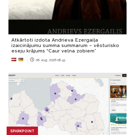
Atkārtoti izdota Andrieva Ezergaiļa
izaicinājumu summa summarum – vēsturisko
eseju krājums “Caur velna zobiem”
06. aug. 2026 08:43
SPARKPOINT