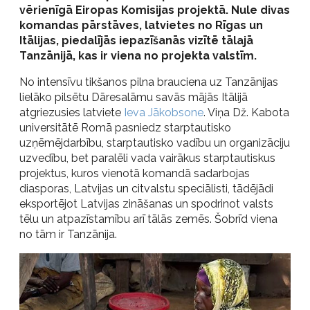
vērienīgā Eiropas Komisijas projektā. Nule divas
komandas pārstāves, latvietes no Rīgas un
Itālijas, piedalījās iepazīšanās vizītē tālajā
Tanzānijā, kas ir viena no projekta valstīm.
No intensīvu tikšanos pilna brauciena uz Tanzānijas
lielāko pilsētu Dāresalāmu savās mājās Itālijā
atgriezusies latviete
Ieva Jākobsone
. Viņa Dž. Kabota
universitātē Romā pasniedz starptautisko
uzņēmējdarbību, starptautisko vadību un organizāciju
uzvedību, bet paralēli vada vairākus starptautiskus
projektus, kuros vienotā komandā sadarbojas
diasporas, Latvijas un citvalstu speciālisti, tādējādi
eksportējot Latvijas zināšanas un spodrinot valsts
tēlu un atpazīstamību arī tālās zemēs. Šobrīd viena
no tām ir Tanzānija.