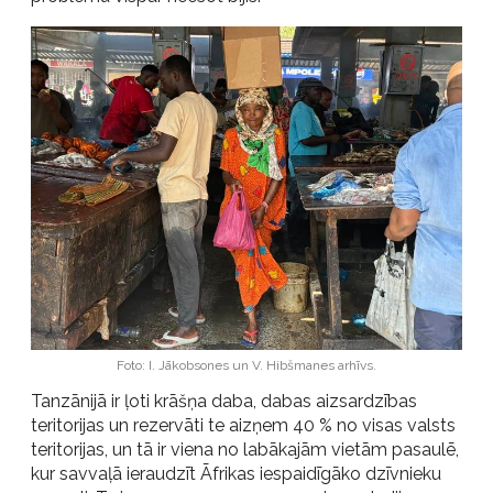
Foto: I. Jākobsones un V. Hibšmanes arhīvs.
Tanzānijā ir ļoti krāšņa daba, dabas aizsardzības
teritorijas un rezervāti te aizņem 40 % no visas valsts
teritorijas, un tā ir viena no labākajām vietām pasaulē,
kur savvaļā ieraudzīt Āfrikas iespaidīgāko dzīvnieku