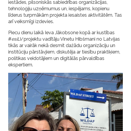
iestādes, pilsoniskās sabiedrības organizācijas,
tehnoloģiju uzņēmumus un, iespējams, kopienu
līderus turpmākām projekta iesaistes aktivitātēm. Tas
arī veiksmīgi izdevies.
Piecu dienu laikā Ieva Jākobsone kopā ar kustības
#
esiLV
projektu vadītāju Vinetu Hibšmani no Latvijas
tikās ar vairāk nekā desmit dažādu organizāciju un
institūciju pārstāvjiem, diskutēja ar tiesību praktiķiem,
politikas veidotājiem un digitālās pārvaldības
ekspertiem.