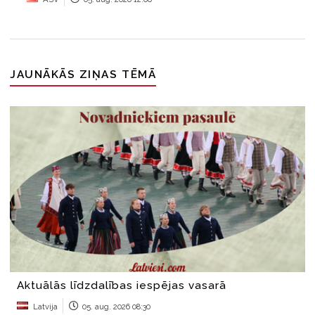
JAUNĀKĀS ZIŅAS TĒMĀ
Aktuālās līdzdalības iespējas vasarā
Latvija
05. aug. 2026 08:30