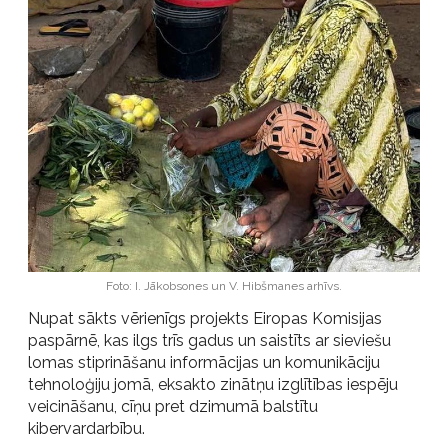
Foto: I. Jākobsones un V. Hibšmanes arhīvs.
Nupat sākts vērienīgs projekts Eiropas Komisijas
paspārnē, kas ilgs trīs gadus un saistīts ar sieviešu
lomas stiprināšanu informācijas un komunikāciju
tehnoloģiju jomā, eksakto zinātņu izglītības iespēju
veicināšanu, cīņu pret dzimumā balstītu
kibervardarbību.