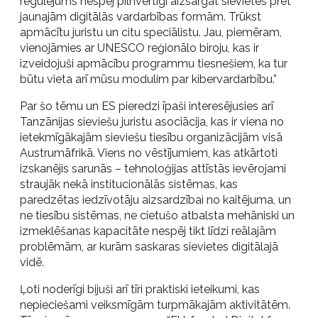
regulējums nespēj pilnvērtīgi aizsargāt sievietes pret
jaunajām digitālās vardarbības formām. Trūkst
apmācītu juristu un citu speciālistu. Jau, piemēram,
vienojāmies ar UNESCO reģionālo biroju, kas ir
izveidojuši apmācību programmu tiesnešiem, ka tur
būtu vieta arī mūsu modulim par kibervardarbību.”
Par šo tēmu un ES pieredzi īpaši interesējusies arī
Tanzānijas sieviešu juristu asociācija, kas ir viena no
ietekmīgākajām sieviešu tiesību organizācijām visā
Austrumāfrikā. Viens no vēstījumiem, kas atkārtoti
izskanējis sarunās – tehnoloģijas attīstās ievērojami
straujāk nekā institucionālās sistēmas, kas
paredzētas iedzīvotāju aizsardzībai no kaitējuma, un
ne tiesību sistēmas, ne cietušo atbalsta mehāniski un
izmeklēšanas kapacitāte nespēj tikt līdzi reālajām
problēmām, ar kurām saskaras sievietes digitālajā
vidē.
Ļoti noderīgi bijuši arī tīri praktiski ieteikumi, kas
nepieciešami veiksmīgām turpmākajām aktivitātēm.