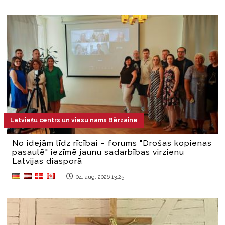
Latviešu centrs un viesu nams Bērzaine
No idejām līdz rīcībai – forums "Drošas kopienas
pasaulē" iezīmē jaunu sadarbības virzienu
Latvijas diasporā
04. aug. 2026 13:25