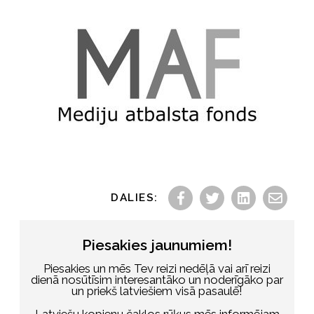
DALIES:
Piesakies jaunumiem!
Piesakies un mēs Tev reizi nedēļā vai arī reizi
dienā nosūtīsim interesantāko un noderīgāko par
un priekš latviešiem visā pasaulē!