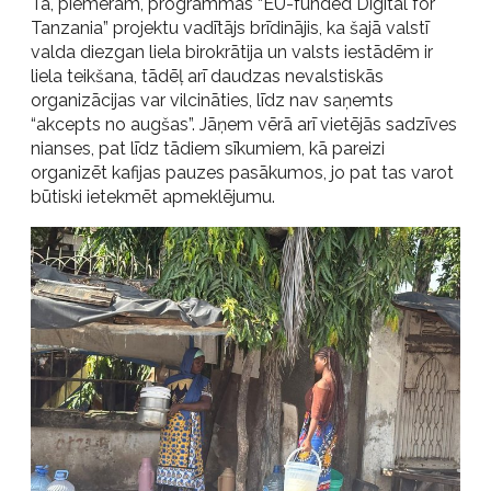
Tā, piemēram, programmas “EU-funded Digital for
Tanzania” projektu vadītājs brīdinājis, ka šajā valstī
valda diezgan liela birokrātija un valsts iestādēm ir
liela teikšana, tādēļ arī daudzas nevalstiskās
organizācijas var vilcināties, līdz nav saņemts
“akcepts no augšas”. Jāņem vērā arī vietējās sadzīves
nianses, pat līdz tādiem sīkumiem, kā pareizi
organizēt kafijas pauzes pasākumos, jo pat tas varot
būtiski ietekmēt apmeklējumu.