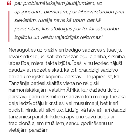
par problemātiskajiem jautājumiem, ko
apspriedām, piemēram, par kibervardarbību pret
sievietēm, runāja nevis kā upuri, bet kā
personības, kas atbildīgas par to, lai sabiedrību
izglītotu un veiktu vajadzīgās reformas.”
Neraugoties uz bieži vien bēdīgo sadzīves situāciju,
Ievai sirdi sildījusi satikto tanzāniešu laipnība, sirsnība,
labestība, miers, takta izjūta. Īpaši viņu iepriecinājuši
daudzviet redzētie skati, kā ļoti draudzīgi sadzīvo
dažādu reliģisko kopienu pārstāvji. Te jāpiebilst, ka
Tanzānija patiesi skaitās viena no reliģiski
harmoniskākajām valstīm Āfrikā, kur dažādu ticību
pārstāvji gadu desmitiem sadzīvo ļoti mierīgi. Lielākā
daļa iedzīvotāju ir kristieši vai musulmaņi, bet ir arī
budisti, hinduisti, sikhi u.c. Līdzīgi kā latvieši, arī daudzi
tanzānieši paralēli ikdienā apvieno savu ticību ar
tradicionālajiem rituāliem, senču godināšanu un
vietējām paražām.