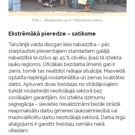
Foto: I. Jākobsones un V. Hibšmanes arhīvs.
Ekstrēmākā pieredze – satiksme
Tanzānijā valda diezgan liela nabadzība – pēc
starptautiski pieņemtajiem standartiem galējā
nabadzībā te dzīvo ap 45 % cilvēku, īpaši tā izteikta
lauku reģionos. Oficiālais bezdarba līmenis gan ir
zems, tomēr tas neatbilst reālajai situācijai. Masveidā
izplatīta nepilnīgā nodarbinātība un zemas kvalitātes
darbs. Aptuveni divas trešdaļas no strādājošajiem
turklāt nodarbināti neoficiālajā sektorā bez
sociālajām garantijām. Asi izteikta dzimumu
segregācija – sievietes nesalīdzināmi biežāk strādā
neapmaksātu darbu ģimenes lauksaimniecībā vai
mazkvalificētu darbu neoficiālajā sektorā. Darba tirgū
atalgojums ir gandrīz trešdaļu zemāks nekā
vīriešiem.