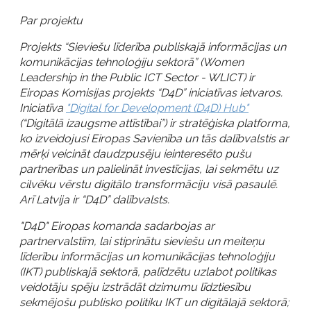
Par projektu
Projekts “Sieviešu līderība publiskajā informācijas un
komunikācijas tehnoloģiju sektorā” (Women
Leadership in the Public ICT Sector - WLICT) ir
Eiropas Komisijas projekts “D4D” iniciatīvas ietvaros.
Iniciatīva
"Digital for Development (D4D) Hub"
(“Digitālā izaugsme attīstībai”) ir stratēģiska platforma,
ko izveidojusi Eiropas Savienība un tās dalībvalstis ar
mērķi veicināt daudzpusēju ieinteresēto pušu
partnerības un palielināt investīcijas, lai sekmētu uz
cilvēku vērstu digitālo transformāciju visā pasaulē.
Arī Latvija ir “D4D” dalībvalsts.
"D4D" Eiropas komanda sadarbojas ar
partnervalstīm, lai stiprinātu sieviešu un meiteņu
līderību informācijas un komunikācijas tehnoloģiju
(IKT) publiskajā sektorā, palīdzētu uzlabot politikas
veidotāju spēju izstrādāt dzimumu līdztiesību
sekmējošu publisko politiku IKT un digitālajā sektorā;