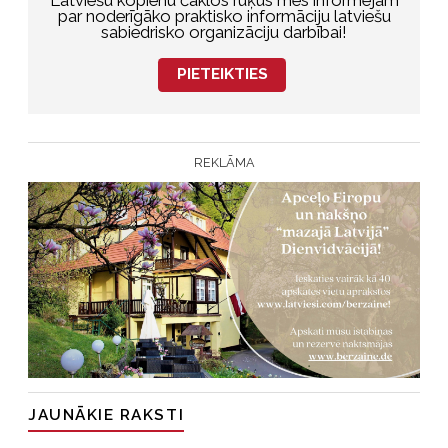
Latviešu kopienu čaklos rūķus mēs informējam
par noderīgāko praktisko informāciju latviešu
sabiedrisko organizāciju darbībai!
PIETEIKTIES
REKLĀMA
JAUNĀKIE RAKSTI