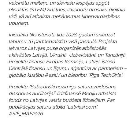
veicinātu meiteņu un sieviešu iespējas apgūt
eksaktās (STEM) zinātnes; izveidotu drošāku digitālo
vidi, kā arī atbalsta mehānismus kibervardarbības
upuriem.
Iniciatīva tiks īstenota līdz 2028. gadam sniedzot
labumu 16 partnervalstīm visā pasaulē. Projekta
ietvaros Latvijas puse organizēs atbilstošās
aktivitātes Latvijā, Ukrainā, Uzbekistānā un Tanzānijā.
Projektu finansē Eiropas Komisija, Latvijā īsteno
Centrālā finanšu un līgumu aģentūra ar partneriem –
globālo kustību
#
esiLV un biedrību “Riga TechGirls”.
Projektu "Sabiedriski nozīmīga satura veidošana
diasporas auditorijai” līdzfinansē Mediju atbalsta
fonds no Latvijas valsts budžeta līdzekļiem. Par
publikācijas saturu atbild “Latviesi.com".
#SIF_MAF2026