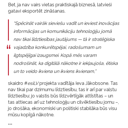
Bet, ja nav vairs vietas praktiskajā biznesā, latvieši
gatavi eksportēt zināšanas.
“Spēcināt vairāk sieviešu vadīt un ieviest inovācijas
informācijas un komunikāciju tehnoloģiju jomā
nav tikai līdztiesības jautājums — tā ir stratēģiska
vajadzība konkurētspējai, radošumam un
ilgtspējīgai izaugsmei. Kopā mēs varam
nodrošināt, ka digitālā nākotne ir iekļaujoša, ētiska
un to veido ikviena un ikviens ikvienam,”
skaidro #
esiLV
projekta vadītāja Ieva Jākobsone. Tas
nav tikai par dzimumu līdztiesību, tas ir arī par valstu
līdztiesību: jo valstis būs līdzvērtīgāk attīstītas – un
tas attiecas arī uz tehnoloģiju un cilvēktiesību jomu –,
jo drošāka, ekonomiski un politiski stabilāka būs visu
mūsu kopīgā nākotne.
***