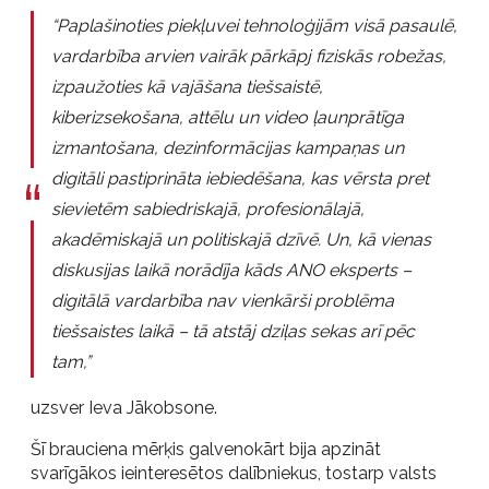
“Paplašinoties piekļuvei tehnoloģijām visā pasaulē,
vardarbība arvien vairāk pārkāpj fiziskās robežas,
izpaužoties kā vajāšana tiešsaistē,
kiberizsekošana, attēlu un video ļaunprātīga
izmantošana, dezinformācijas kampaņas un
digitāli pastiprināta iebiedēšana, kas vērsta pret
sievietēm sabiedriskajā, profesionālajā,
akadēmiskajā un politiskajā dzīvē. Un, kā vienas
diskusijas laikā norādīja kāds ANO eksperts –
digitālā vardarbība nav vienkārši problēma
tiešsaistes laikā – tā atstāj dziļas sekas arī pēc
tam,”
uzsver Ieva Jākobsone.
Šī brauciena mērķis galvenokārt bija apzināt
svarīgākos ieinteresētos dalībniekus, tostarp valsts