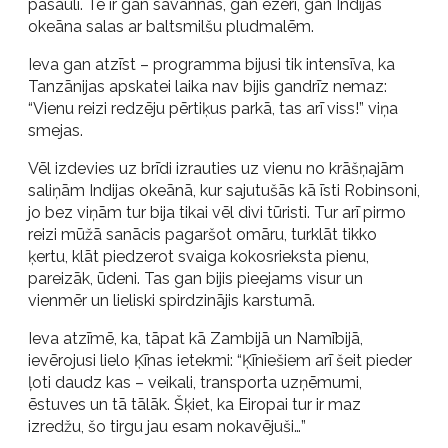
pasauli. Te ir gan savannas, gan ezeri, gan Indijas
okeāna salas ar baltsmilšu pludmalēm.
Ieva gan atzīst – programma bijusi tik intensīva, ka
Tanzānijas apskatei laika nav bijis gandrīz nemaz:
“Vienu reizi redzēju pērtiķus parkā, tas arī viss!” viņa
smejas.
Vēl izdevies uz brīdi izrauties uz vienu no krāšņajām
saliņām Indijas okeānā, kur sajutušās kā īsti Robinsoni,
jo bez viņām tur bija tikai vēl divi tūristi. Tur arī pirmo
reizi mūžā sanācis pagaršot omāru, turklāt tikko
ķertu, klāt piedzerot svaiga kokosrieksta pienu,
pareizāk, ūdeni. Tas gan bijis pieejams visur un
vienmēr un lieliski spirdzinājis karstumā.
Ieva atzīmē, ka, tāpat kā Zambijā un Namībijā,
ievērojusi lielo Ķīnas ietekmi: “Ķīniešiem arī šeit pieder
ļoti daudz kas – veikali, transporta uzņēmumi,
ēstuves un tā tālāk. Šķiet, ka Eiropai tur ir maz
izredžu, šo tirgu jau esam nokavējuši…”