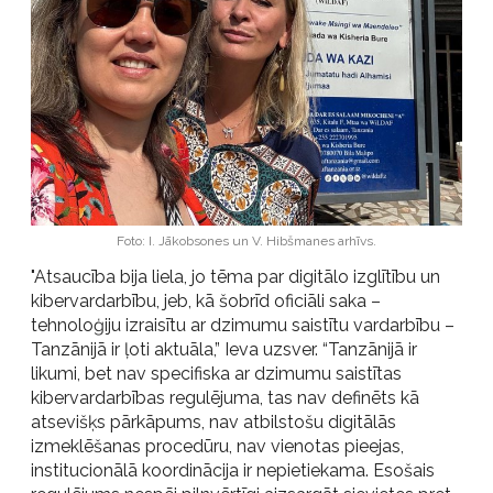
Foto: I. Jākobsones un V. Hibšmanes arhīvs.
"Atsaucība bija liela, jo tēma par digitālo izglītību un
kibervardarbību, jeb, kā šobrīd oficiāli saka –
tehnoloģiju izraisītu ar dzimumu saistītu vardarbību –
Tanzānijā ir ļoti aktuāla,” Ieva uzsver. “Tanzānijā ir
likumi, bet nav specifiska ar dzimumu saistītas
kibervardarbības regulējuma, tas nav definēts kā
atsevišķs pārkāpums, nav atbilstošu digitālās
izmeklēšanas procedūru, nav vienotas pieejas,
institucionālā koordinācija ir nepietiekama. Esošais