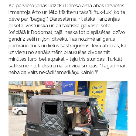
Kā pārvietošanās līdzekli Dāresalamā abas latvietes
izmantoja ērto un lēto trīsriteņu taksīti “tuk-tuk”, ko te
dēvē par “baģaģi”. Dāresalāma ir lielākā Tanzānijas
pilsēta, vēsturiskā un arī faktiskā galvaspilsēta
(oficiālā ir Dodoma), tajā, neskaitot piepilsētas, dzīvo
gandrīz seši miljoni cilvēku. Tas nozīmē arī garus
pārbraucienus un lielus sastrēgumus. Ieva atceras, kā
uz vienu no sanāksmēm braukušas divdesmit
minūtes turp, bet atpakaļ – teju trīs stundas. Turklāt
satiksme ir ļoti ekstrēma, un viņa smejas: “Tagad mani
nebaida vairs nekādi “amerikāņu kalniņi”!”