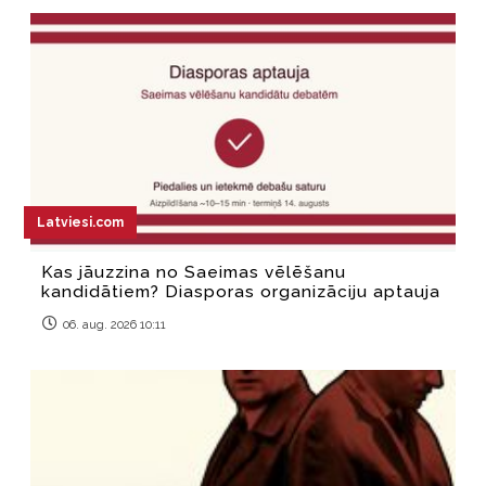
Latviesi.com
Kas jāuzzina no Saeimas vēlēšanu
kandidātiem? Diasporas organizāciju aptauja
06. aug. 2026 10:11