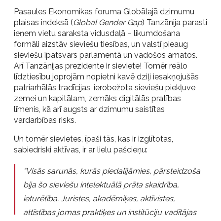
Pasaules Ekonomikas foruma Globālajā dzimumu
plaisas indeksā (
Global Gender Gap
) Tanzānija parasti
ieņem vietu saraksta vidusdaļā – likumdošana
formāli aizstāv sieviešu tiesības, un valstī pieaug
sieviešu īpatsvars parlamentā un vadošos amatos.
Arī Tanzānijas prezidente ir sieviete! Tomēr reālo
līdztiesību joprojām nopietni kavē dziļi iesakņojušās
patriarhālās tradīcijas, ierobežota sieviešu piekļuve
zemei un kapitālam, zemāks digitālās pratības
līmenis, kā arī augsts ar dzimumu saistītas
vardarbības risks.
Un tomēr sievietes, īpaši tās, kas ir izglītotas,
sabiedriski aktīvas, ir ar lielu pašcieņu:
“Visās sarunās, kurās piedalījāmies, pārsteidzoša
bija šo sieviešu intelektuālā prāta skaidrība,
ieturētība. Juristes, akadēmiķes, aktīvistes,
attīstības jomas praktiķes un institūciju vadītājas