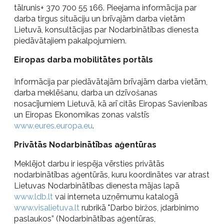
tālrunis+ 370 700 55 166. Pieejama informācija par
darba tirgus situāciju un brīvajām darba vietām
Lietuvā, konsultācijas par Nodarbinātības dienesta
piedāvātajiem pakalpojumiem.
Eiropas darba mobilitātes portāls
Informācija par piedāvātajām brīvajām darba vietām,
darba meklēšanu, darba un dzīvošanas
nosacījumiem Lietuvā, kā arī citās Eiropas Savienības
un Eiropas Ekonomikas zonas valstīs
www.eures.europa.eu
.
Privātās Nodarbinātības aģentūras
Meklējot darbu ir iespēja vērsties privātās
nodarbinātības aģentūrās, kuru koordinātes var atrast
Lietuvas Nodarbinātības dienesta mājas lapā
www.ldb.lt
vai interneta uzņēmumu katalogā
www.visalietuva.lt
rubrikā "Darbo biržos, įdarbinimo
paslaukos” (Nodarbinātības aģentūras,