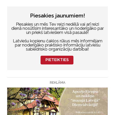
Piesakies jaunumiem!
Piesakies un mēs Tev reizi nedēļā vai arī reizi
dienā nosūtīsim interesantāko un noderīgāko par
un priekš latviešiem visā pasaulē!
Latviešu kopienu čaklos rūķus mēs informējam
par noderīgāko praktisko informāciju latviešu
sabiedrisko organizāciju darbībai!
PIETEIKTIES
REKLĀMA