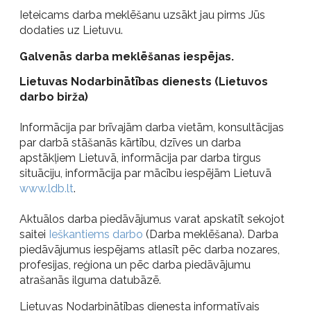
Ieteicams darba meklēšanu uzsākt jau pirms Jūs
dodaties uz Lietuvu.
Galvenās darba meklēšanas iespējas.
Lietuvas Nodarbinātības dienests (Lietuvos
darbo birža)
Informācija par brīvajām darba vietām, konsultācijas
par darbā stāšanās kārtību, dzīves un darba
apstākļiem Lietuvā, informācija par darba tirgus
situāciju, informācija par mācību iespējām Lietuvā
www.ldb.lt
.
Aktuālos darba piedāvājumus varat apskatīt sekojot
saitei
Ieškantiems darbo
(Darba meklēšana). Darba
piedāvājumus iespējams atlasīt pēc darba nozares,
profesijas, reģiona un pēc darba piedāvājumu
atrašanās ilguma datubāzē.
Lietuvas Nodarbinātības dienesta informatīvais