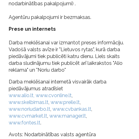
nodarbinātības pakalpojumi) .
Aģentūru pakalpojumi ir bezmaksas.
Prese un internets
Darba meklēšanai var izmantot preses informāciju.
Vadošā valsts avīze ir "Lietuvos rytas", kurā darba
piedāvājumi tiek publicēti katru dienu. Liels skaits
darba sludinājumu tiek publicēt arī laikrakstos "Alio
reklama" un "Noriu darbo"
Darba meklēšanai internetā visvairāk darba
piedāvājumus atradīsiet
www.alio.lt, www.cvonline.lt
,
www.skelbimas.lt
,
www.preile.lt
,
www.noriudarbo.lt
,
www.cvbankas.lt
,
www.cvmarket.lt
,
www.manager.lt
,
www.fontes.lt
.
Avots: Nodarbinātības valsts aģentūra